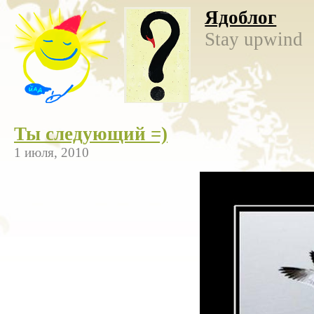
Ядоблог
Stay upwind
Ты следующий =)
1 июля, 2010