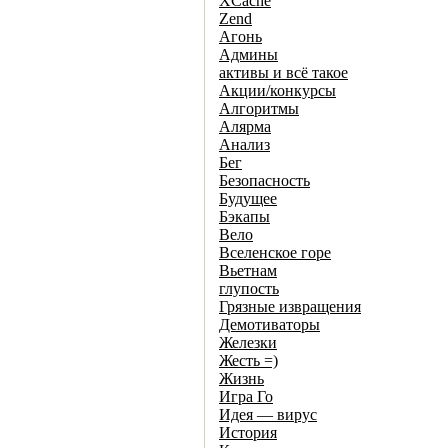
XCache
Zend
Агонь
Админы
активы и всё такое
Акции/конкурсы
Алгоритмы
Алярма
Анализ
Бег
Безопасность
Будущее
Бэкапы
Вело
Вселенское горе
Вьетнам
глупость
Грязные извращения
Демотиваторы
Железки
Жесть =)
Жизнь
Игра Го
Идея — вирус
История