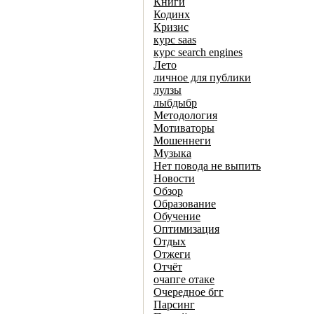
Книги
Кодинх
Кризис
курс saas
курс search engines
Лето
личное для публики
лулзы
лыбдыбр
Методология
Мотиваторы
Мошеннеги
Музыка
Нет повода не выпить
Новости
Обзор
Образование
Обучение
Оптимизация
Отдых
Отжеги
Отчёт
очапге отаке
Очередное бгг
Парсинг