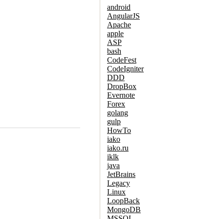
android
AngularJS
Apache
apple
ASP
bash
CodeFest
CodeIgniter
DDD
DropBox
Evernote
Forex
golang
gulp
HowTo
iako
iako.ru
iklk
java
JetBrains
Legacy
Linux
LoopBack
MongoDB
MSSQL