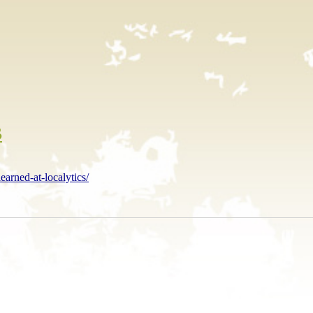
B
arned-at-localytics/