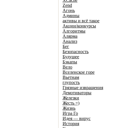
XCache
Zend
Агонь
Админы
активы и всё такое
Акции/конкурсы
Алгоритмы
Алярма
Анализ
Бег
Безопасность
Будущее
Бэкапы
Вело
Вселенское горе
Вьетнам
глупость
Грязные извращения
Демотиваторы
Железки
Жесть =)
Жизнь
Игра Го
Идея — вирус
История