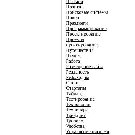
Паттайя
Позитив
Поисковые системы
Покер
Празднеги
Программирование
Проектирование
Проекты
проксирование
Путешествия
Пхукет
Работа
Размещение сайта
Реальность
Рефоводим
Спорт
Стартапы
Тайланд
Тестирование
Технологии
Технопарк
Трейдинг
Трололо
Удобства
Управление рисками