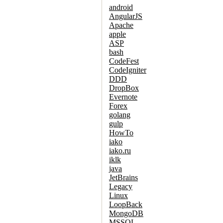
android
AngularJS
Apache
apple
ASP
bash
CodeFest
CodeIgniter
DDD
DropBox
Evernote
Forex
golang
gulp
HowTo
iako
iako.ru
iklk
java
JetBrains
Legacy
Linux
LoopBack
MongoDB
MSSQL