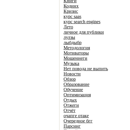
Книги
Кодинх
Кризис
курс saas
курс search engines
Лето
личное для публики
лулзы
лыбдыбр
Методология
Мотиваторы
Мошеннеги
Музыка
Нет повода не выпить
Новости
Обзор
Образование
Обучение
Оптимизация
Отдых
Отжеги
Отчёт
очапге отаке
Очередное бгг
Парсинг