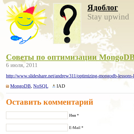
Ядоблог
Stay upwind
Советы по оптимизации MongoD
6 июля, 2011
http://www.slideshare.net/andrew311/optimizing-mongodb-lessons-le
MongoDB
,
NoSQL
IAD
Оставить комментарий
Имя *
E-Mail *