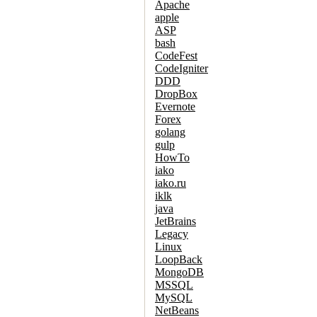
Apache
apple
ASP
bash
CodeFest
CodeIgniter
DDD
DropBox
Evernote
Forex
golang
gulp
HowTo
iako
iako.ru
iklk
java
JetBrains
Legacy
Linux
LoopBack
MongoDB
MSSQL
MySQL
NetBeans