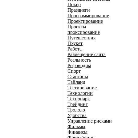
Покер
Празднеги
Программирование
Проектирование
Проекты
проксирование
Путешествия
Пхукет
Работа
Размещение сайта
Реальность
Рефоводим
Спорт
Стартапы
Тайланд
Тестирование
Технологии
Технопарк
Трейдинг
Трололо
Удобства
Управление рисками
Фильмы
Финансы
Фридайвинг