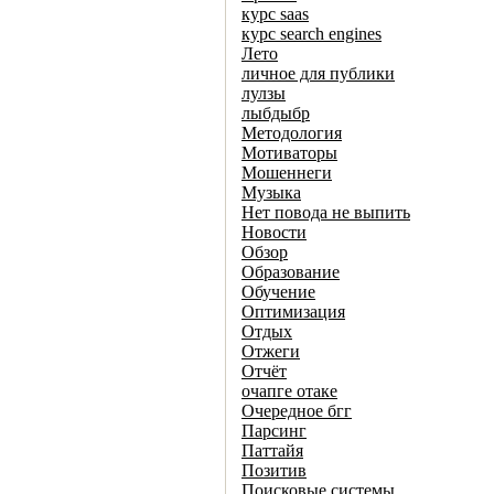
курс saas
курс search engines
Лето
личное для публики
лулзы
лыбдыбр
Методология
Мотиваторы
Мошеннеги
Музыка
Нет повода не выпить
Новости
Обзор
Образование
Обучение
Оптимизация
Отдых
Отжеги
Отчёт
очапге отаке
Очередное бгг
Парсинг
Паттайя
Позитив
Поисковые системы