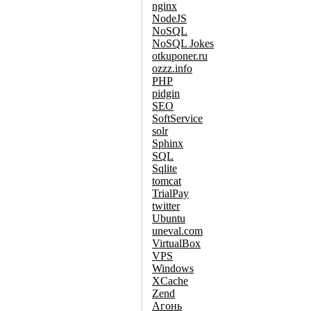
nginx
NodeJS
NoSQL
NoSQL Jokes
otkuponer.ru
ozzz.info
PHP
pidgin
SEO
SoftService
solr
Sphinx
SQL
Sqlite
tomcat
TrialPay
twitter
Ubuntu
uneval.com
VirtualBox
VPS
Windows
XCache
Zend
Агонь