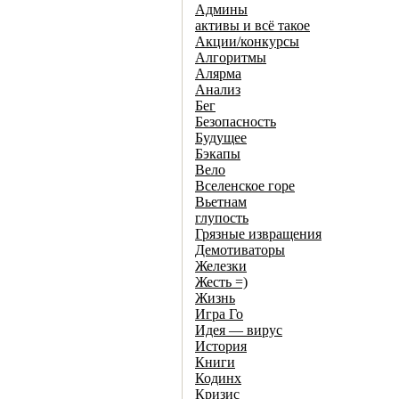
Админы
активы и всё такое
Акции/конкурсы
Алгоритмы
Алярма
Анализ
Бег
Безопасность
Будущее
Бэкапы
Вело
Вселенское горе
Вьетнам
глупость
Грязные извращения
Демотиваторы
Железки
Жесть =)
Жизнь
Игра Го
Идея — вирус
История
Книги
Кодинх
Кризис