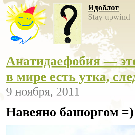
Ядоблог
Stay upwind
Анатидаефобия — это
в мире есть утка, сл
9 ноября, 2011
Навеяно башоргом =)