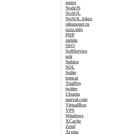
nginx
NodeJS
NoSQL
NoSQL Jokes
otkuponer.ru
ozzz.info
PHP
pidgin
SEO
SoftService
solr
Sphinx
SQL
Sqlite
tomcat
TrialPay
twitter
Ubuntu
uneval.com
VirtualBox
VPS
Windows
XCache
Zend
Агонь