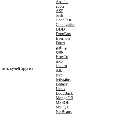
Apache
apple
ASP
bash
CodeFest
CodeIgniter
DDD
DropBox
Evernote
Forex
golang
gulp
HowTo
iako
iako.ru
азить кучей других
iklk
java
JetBrains
Legacy
Linux
LoopBack
MongoDB
MSSQL
MySQL
NetBeans