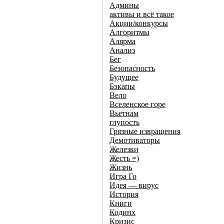
Админы
активы и всё такое
Акции/конкурсы
Алгоритмы
Алярма
Анализ
Бег
Безопасность
Будущее
Бэкапы
Вело
Вселенское горе
Вьетнам
глупость
Грязные извращения
Демотиваторы
Железки
Жесть =)
Жизнь
Игра Го
Идея — вирус
История
Книги
Кодинх
Кризис