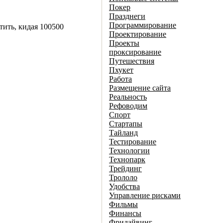
Покер
Празднеги
Программирование
тить, кидая 100500
Проектирование
Проекты
проксирование
Путешествия
Пхукет
Работа
Размещение сайта
Реальность
Рефоводим
Спорт
Стартапы
Тайланд
Тестирование
Технологии
Технопарк
Трейдинг
Трололо
Удобства
Управление рисками
Фильмы
Финансы
Фридайвинг