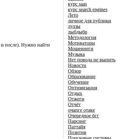
курс saas
курс search engines
Лето
личное для публики
лулзы
лыбдыбр
Методология
Мотиваторы
а и после). Нужно найти
Мошеннеги
Музыка
Нет повода не выпить
Новости
Обзор
Образование
Обучение
Оптимизация
Отдых
Отжеги
Отчёт
очапге отаке
Очередное бгг
Парсинг
Паттайя
Позитив
Поисковые системы