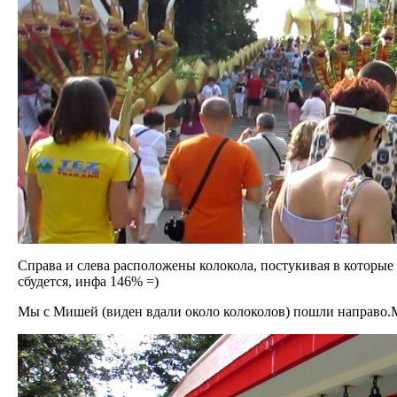
Справа и слева расположены колокола, постукивая в которы
сбудется, инфа 146% =)
Мы с Мишей (виден вдали около колоколов) пошли направо.