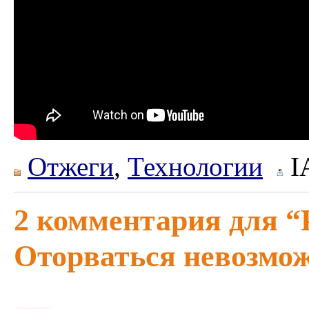
Отжеги
,
Технологии
I
2 комментария для “Р
Оторваться невозмож