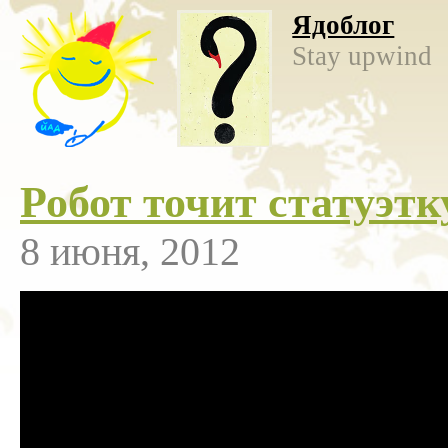
Ядоблог
Stay upwind
Робот точит статуэтк
8 июня, 2012