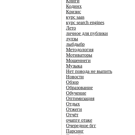
Книги
Кодинх
Кризис
курс saas
курс search engines
Лето
личное для публики
лулзы
лыбдыбр
Методология
Мотиваторы
Мошеннеги
Музыка
Нет повода не выпить
Новости
Обзор
Образование
Обучение
Оптимизация
Отдых
Отжеги
Отчёт
очапге отаке
Очередное бгг
Парсинг