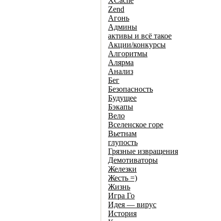
XCache
Zend
Агонь
Админы
активы и всё такое
Акции/конкурсы
Алгоритмы
Алярма
Анализ
Бег
Безопасность
Будущее
Бэкапы
Вело
Вселенское горе
Вьетнам
глупость
Грязные извращения
Демотиваторы
Железки
Жесть =)
Жизнь
Игра Го
Идея — вирус
История