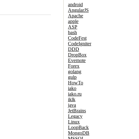
android
AngularJS
Apache
apple
ASP
bash
CodeFest
CodeIgniter
DDD
DropBox
Evernote
Forex
golang
gulp
HowTo
iako
iako.ru
iklk
java
JetBrains
Legacy
Linux
LoopBack
MongoDB
MSSQL