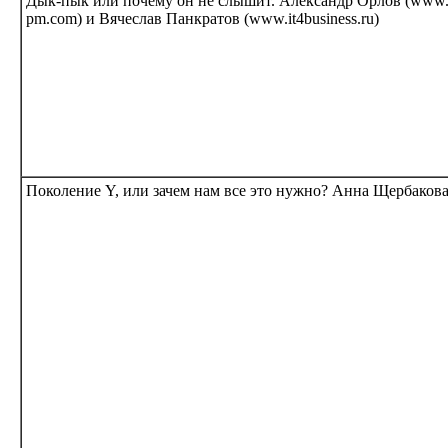
Дык-пык или почему он не слышит. Александр Орлов (www.
pm.com) и Вячеслав Панкратов (www.it4business.ru)
Поколение Y, или зачем нам все это нужно? Анна Щербакова